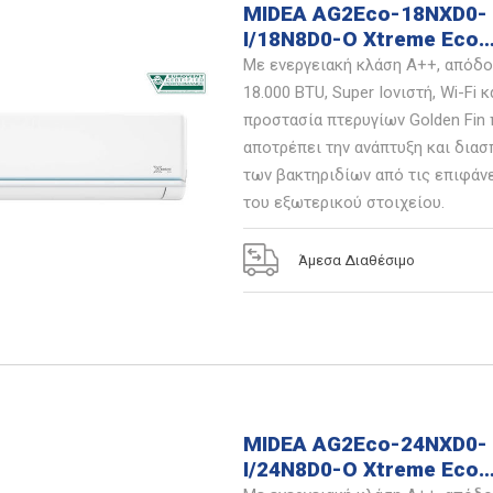
MIDEA AG2Eco-18NXD0-
I/18N8D0-O Xtreme Eco
Inverter Κλιματιστικό
Με ενεργειακή κλάση Α++, απόδ
18.000 BTU, Super Ιονιστή, Wi-Fi κ
προστασία πτερυγίων Golden Fin
αποτρέπει την ανάπτυξη και δια
των βακτηριδίων από τις επιφάν
του εξωτερικού στοιχείου.
Άμεσα Διαθέσιμο
MIDEA AG2Eco-24NXD0-
I/24N8D0-O Xtreme Eco