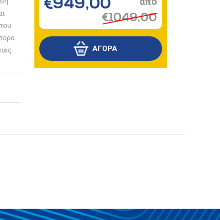
οση
€949,00
αι
€1049,00
 που
σπορά
ειες