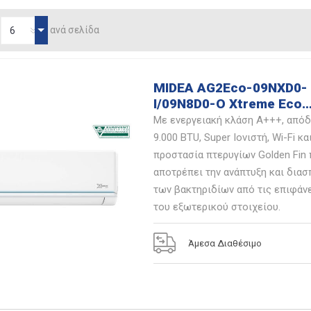
ανά σελίδα
MIDEA AG2Eco-09NXD0-
I/09N8D0-O Xtreme Eco
Inverter Κλιματιστικό
Με ενεργειακή κλάση Α+++, από
9.000 BTU, Super Ιονιστή, Wi-Fi κα
προστασία πτερυγίων Golden Fin
αποτρέπει την ανάπτυξη και δια
των βακτηριδίων από τις επιφάν
του εξωτερικού στοιχείου.
Άμεσα Διαθέσιμο