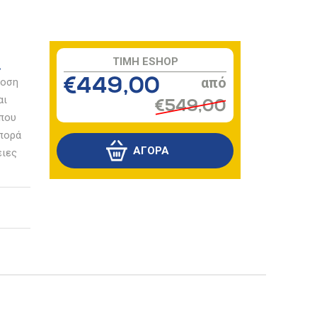
TIMH ESHOP
δοση
€449,00
αι
€549,00
 που
σπορά
ειες