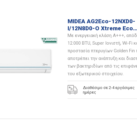
MIDEA AG2Eco-12NXD0-
I/12N8D0-O Xtreme Eco
Inverter Κλιματιστικό
Με ενεργειακή κλάση Α+++, από
12.000 BTU, Super Ιονιστή, Wi-Fi κ
προστασία πτερυγίων Golden Fin
αποτρέπει την ανάπτυξη και δια
των βακτηριδίων από τις επιφάν
του εξωτερικού στοιχείου.
Διαθέσιμο σε 2-4 εργάσιμες
ημέρες