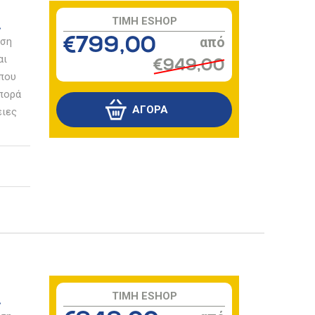
TIMH ESHOP
οση
€799,00
αι
€949,00
 που
σπορά
ειες
TIMH ESHOP