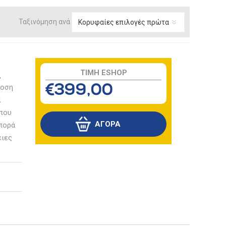
Ταξινόμηση ανά
TIMH ESHOP
δοση
€399,00
ι
 που
σπορά
ειες