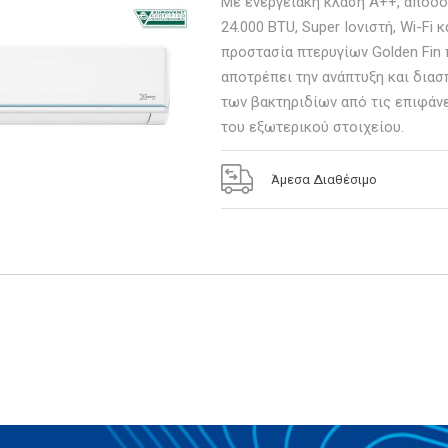
Inverter Κλιματιστικό
Με ενεργειακή κλάση Α++, απόδ
24.000 BTU, Super Ιονιστή, Wi-Fi κ
προστασία πτερυγίων Golden Fin
αποτρέπει την ανάπτυξη και δια
των βακτηριδίων από τις επιφάν
του εξωτερικού στοιχείου.
Άμεσα Διαθέσιμο