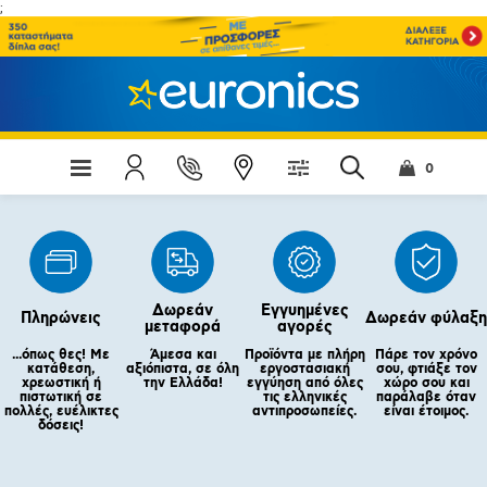
;
0
Δωρεάν
Εγγυημένες
Πληρώνεις
Δωρεάν φύλαξη
μεταφορά
αγορές
...όπως θες! Με
Άμεσα και
Προϊόντα με πλήρη
Πάρε τον χρόνο
κατάθεση,
αξιόπιστα, σε όλη
εργοστασιακή
σου, φτιάξε τον
χρεωστική ή
την Ελλάδα!
εγγύηση από όλες
χώρο σου και
πιστωτική σε
τις ελληνικές
παράλαβε όταν
πολλές, ευέλικτες
αντιπροσωπείες.
είναι έτοιμος.
δόσεις!