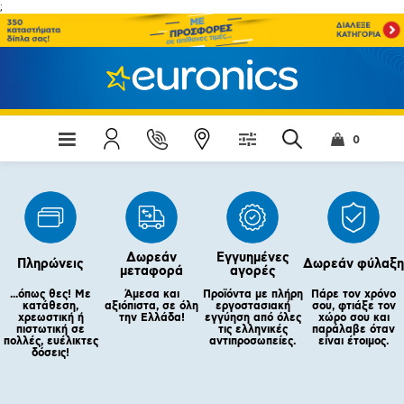
;
0
Δωρεάν
Εγγυημένες
Πληρώνεις
Δωρεάν φύλαξη
μεταφορά
αγορές
...όπως θες! Με
Άμεσα και
Προϊόντα με πλήρη
Πάρε τον χρόνο
κατάθεση,
αξιόπιστα, σε όλη
εργοστασιακή
σου, φτιάξε τον
χρεωστική ή
την Ελλάδα!
εγγύηση από όλες
χώρο σου και
πιστωτική σε
τις ελληνικές
παράλαβε όταν
πολλές, ευέλικτες
αντιπροσωπείες.
είναι έτοιμος.
δόσεις!