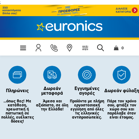
;
0
Δωρεάν
Εγγυημένες
Πληρώνεις
Δωρεάν φύλαξη
μεταφορά
αγορές
...όπως θες! Με
Άμεσα και
Προϊόντα με πλήρη
Πάρε τον χρόνο
κατάθεση,
αξιόπιστα, σε όλη
εργοστασιακή
σου, φτιάξε τον
χρεωστική ή
την Ελλάδα!
εγγύηση από όλες
χώρο σου και
πιστωτική σε
τις ελληνικές
παράλαβε όταν
πολλές, ευέλικτες
αντιπροσωπείες.
είναι έτοιμος.
δόσεις!