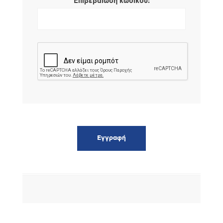
*
Επιβεβαίωση κωδικού: